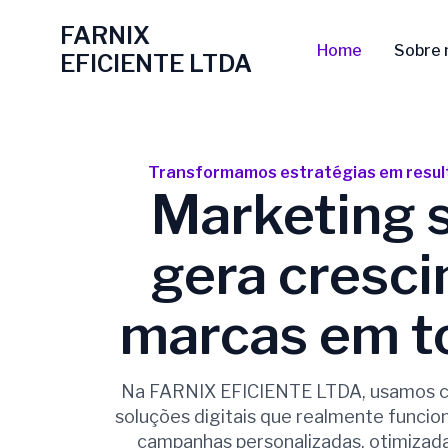
Ir
FARNIX
para
Home
Sobre 
EFICIENTE LTDA
o
conteúdo
Transformamos estratégias em result
Marketing 
gera cresci
marcas em t
Na FARNIX EFICIENTE LTDA, usamos cri
soluções digitais que realmente funcio
campanhas personalizadas, otimizad